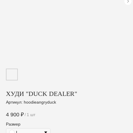
ХУДИ "DUCK DEALER"
Артикул:
hoodieangryduck
4 900
₽
/
1 шт
Размер
L