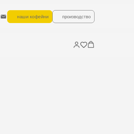
наши кофейни
производство